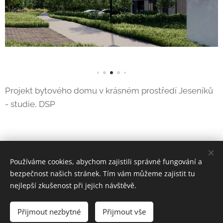
Projekt bytového domu v krásném prostředí Jeseníků
- studie, DSP
Používáme cookies, abychom zajistili správné fungování a
bezpečnost našich stránek. Tím vám můžeme zajistit tu
nejlepší zkušenost při jejich návštěvě.
© 2024 Origa s.r.o.
Přijmout nezbytné
Přijmout vše
Cookies