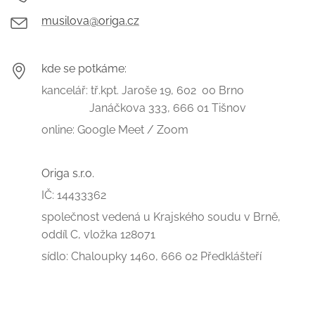
musilova@origa.cz
kde se potkáme:
kancelář: tř.kpt. Jaroše 19, 602 00 Brno
Janáčkova 333, 666 01 Tišnov
online: Google Meet / Zoom
Origa s.r.o.
IČ: 14433362
společnost vedená u Krajského soudu v Brně,
oddíl C, vložka 128071
sídlo: Chaloupky 1460, 666 02 Předklášteří