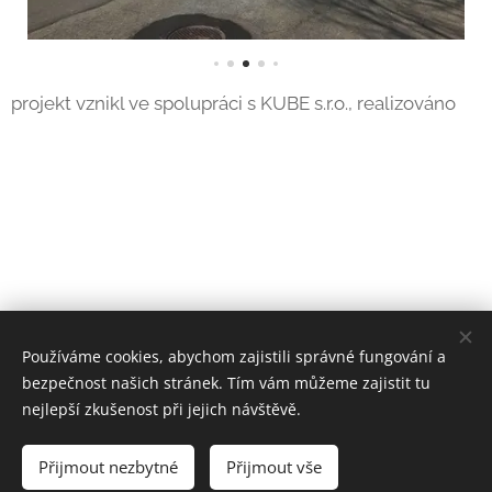
projekt vznikl ve spolupráci s KUBE s.r.o., realizováno
Používáme cookies, abychom zajistili správné fungování a
bezpečnost našich stránek. Tím vám můžeme zajistit tu
nejlepší zkušenost při jejich návštěvě.
© 2024 Origa s.r.o.
Přijmout nezbytné
Přijmout vše
Cookies