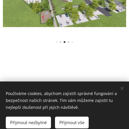
Používáme cookies, abychom zajistili správné fungování a
bezpečnost našich stránek. Tím vám můžeme zajistit tu
nejlepší zkušenost při jejich návštěvě.
© 2024 Origa s.r.o.
Přijmout nezbytné
Přijmout vše
Cookies