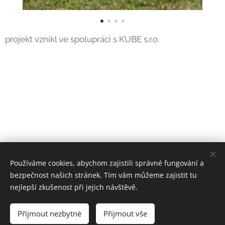
projekt vznikl ve spolupráci s KUBE s.r.o.
Používáme cookies, abychom zajistili správné fungování a
bezpečnost našich stránek. Tím vám můžeme zajistit tu
nejlepší zkušenost při jejich návštěvě.
© 2024 Origa s.r.o.
Přijmout nezbytné
Přijmout vše
Cookies