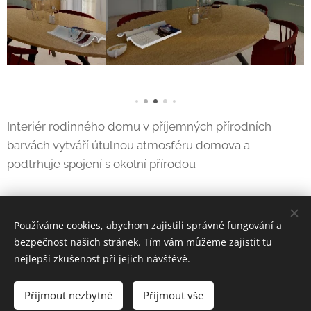
Interiér rodinného domu v příjemných přírodních
barvách vytváří útulnou atmosféru domova a
podtrhuje spojení s okolní přírodou
Používáme cookies, abychom zajistili správné fungování a
bezpečnost našich stránek. Tím vám můžeme zajistit tu
nejlepší zkušenost při jejich návštěvě.
© 2024 Origa s.r.o.
Přijmout nezbytné
Přijmout vše
Cookies